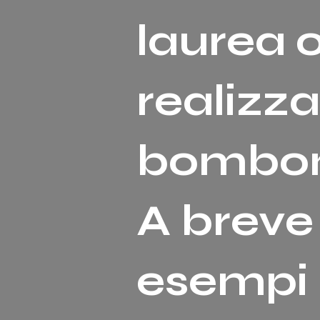
laurea 
realizza
bomboni
A breve
esempi o