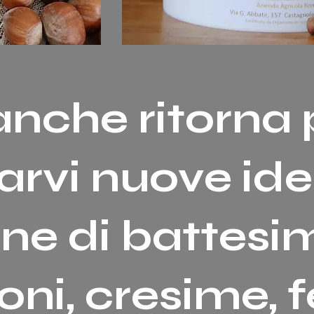
anche ritorna
arvi nuove ide
ne di battesim
ni, cresime, f