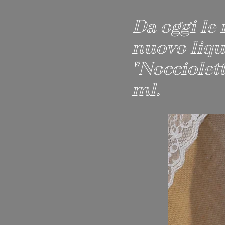
Da oggi le 
nuovo liqu
"Nocciolet
ml.