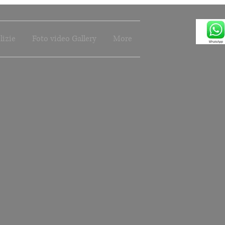
lizie
Foto video Gallery
More