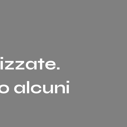
izzate.
o alcuni