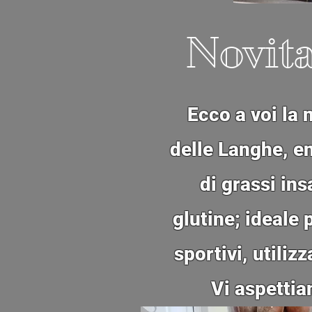
Novita
Ecco a voi la
delle Langhe, en
di grassi ins
glutine; ideale
sportivi, utiliz
Vi aspettia