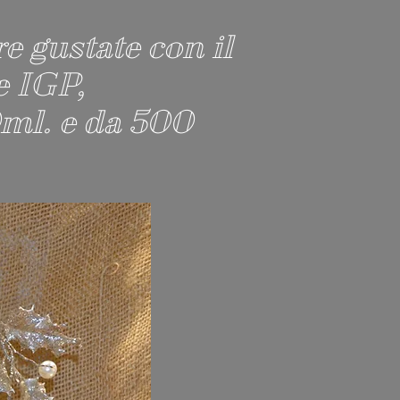
e gustate con il
e IGP,
0ml. e da 500