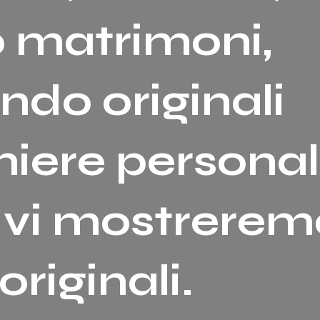
o matrimoni,
ndo originali
ere personal
 vi mostrerem
riginali.