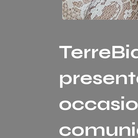
TerreBi
present
occasio
comunio