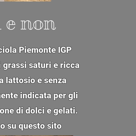
i e non
cciola Piemonte IGP
grassi saturi e ricca
a lattosio e senza
ente indicata per gli
one di dolci e gelati.
o su questo sito