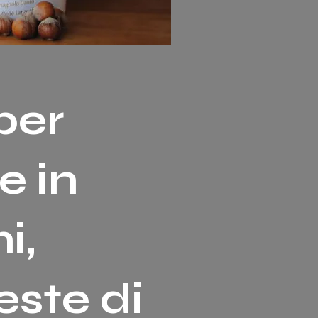
per
e in
i,
este di