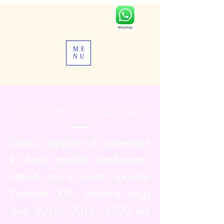
ME
NU
I NOSTRI SEMI-LAVORATI
Siamo orgogliosi di presentare
la linea prodotti semilavorati,
ottenuti con la nostra nocciola
Piemonte IGP, vincitrice negli
anni 2016, 2018, 2020 del